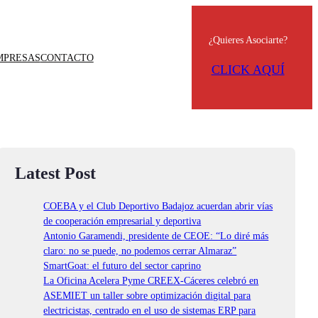
¿Quieres Asociarte?
MPRESAS
CONTACTO
CLICK AQUÍ
Latest Post
COEBA y el Club Deportivo Badajoz acuerdan abrir vías
de cooperación empresarial y deportiva
Antonio Garamendi, presidente de CEOE: “Lo diré más
claro: no se puede, no podemos cerrar Almaraz”
SmartGoat: el futuro del sector caprino
La Oficina Acelera Pyme CREEX-Cáceres celebró en
ASEMIET un taller sobre optimización digital para
electricistas, centrado en el uso de sistemas ERP para