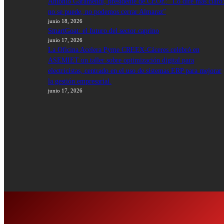
Antonio Garamendi, presidente de CEOE: “Lo diré más claro
no se puede, no podemos cerrar Almaraz”
junio 18, 2026
SmartGoat: el futuro del sector caprino
junio 17, 2026
La Oficina Acelera Pyme CREEX-Cáceres celebró en
ASEMIET un taller sobre optimización digital para
electricistas, centrado en el uso de sistemas ERP para mejorar
la gestión empresarial.
junio 17, 2026