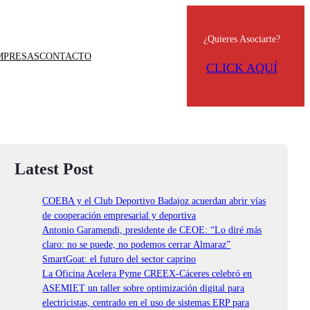
¿Quieres Asociarte?
MPRESAS
CONTACTO
CLICK AQUÍ
Latest Post
COEBA y el Club Deportivo Badajoz acuerdan abrir vías
de cooperación empresarial y deportiva
Antonio Garamendi, presidente de CEOE: “Lo diré más
claro: no se puede, no podemos cerrar Almaraz”
SmartGoat: el futuro del sector caprino
La Oficina Acelera Pyme CREEX-Cáceres celebró en
ASEMIET un taller sobre optimización digital para
electricistas, centrado en el uso de sistemas ERP para