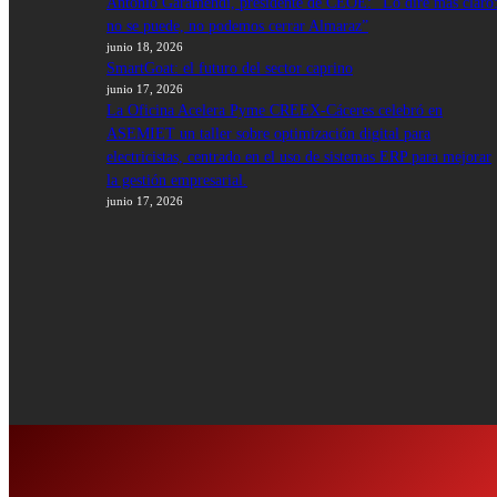
Antonio Garamendi, presidente de CEOE: “Lo diré más claro
no se puede, no podemos cerrar Almaraz”
junio 18, 2026
SmartGoat: el futuro del sector caprino
junio 17, 2026
La Oficina Acelera Pyme CREEX-Cáceres celebró en
ASEMIET un taller sobre optimización digital para
electricistas, centrado en el uso de sistemas ERP para mejorar
la gestión empresarial.
junio 17, 2026