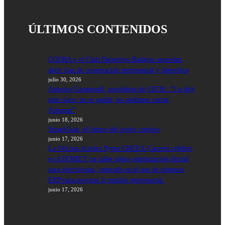
ÚLTIMOS CONTENIDOS
COEBA y el Club Deportivo Badajoz acuerdan
abrir vías de cooperación empresarial y deportiva
julio 30, 2026
Antonio Garamendi, presidente de CEOE: “Lo diré
más claro: no se puede, no podemos cerrar
Almaraz”
junio 18, 2026
SmartGoat: el futuro del sector caprino
junio 17, 2026
La Oficina Acelera Pyme CREEX-Cáceres celebró
en ASEMIET un taller sobre optimización digital
para electricistas, centrado en el uso de sistemas
ERP para mejorar la gestión empresarial.
junio 17, 2026