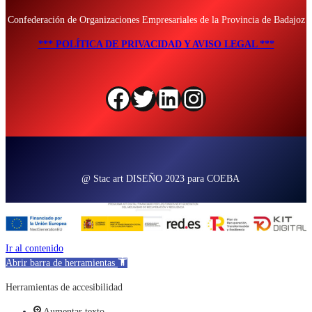
Confederación de Organizaciones Empresariales de la Provincia de Badajoz
*** POLÍTICA DE PRIVACIDAD Y AVISO LEGAL ***
Facebook
Twitter
LinkedIn
Instagram
@ Stac art DISEÑO 2023 para COEBA
Ir al contenido
Abrir barra de herramientas
Herramientas de accesibilidad
Aumentar texto