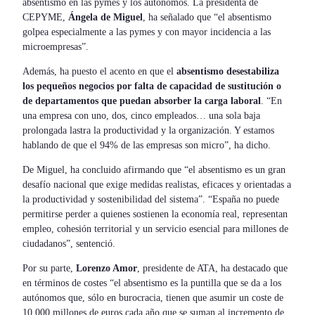
absentismo en las pymes y los autónomos. La presidenta de
CEPYME,
Ángela de Miguel
, ha señalado que “el absentismo
golpea especialmente a las pymes y con mayor incidencia a las
microempresas”.
Además, ha puesto el acento en que el
absentismo desestabiliza
los pequeños negocios por falta de capacidad de sustitución o
de departamentos
que puedan absorber la carga laboral
. “En
una empresa con uno, dos, cinco empleados… una sola baja
prolongada lastra la productividad y la organización. Y estamos
hablando de que el 94% de las empresas son micro”, ha dicho.
De Miguel, ha concluido afirmando que “el absentismo es un gran
desafío nacional que exige medidas realistas, eficaces y orientadas a
la productividad y sostenibilidad del sistema”. “España no puede
permitirse perder a quienes sostienen la economía real, representan
empleo, cohesión territorial y un servicio esencial para millones de
ciudadanos”, sentenció.
Por su parte,
Lorenzo Amor
, presidente de ATA, ha destacado que
en términos de costes “el absentismo es la puntilla que se da a los
autónomos que, sólo en burocracia, tienen que asumir un coste de
10.000 millones de euros cada año que se suman al incremento de