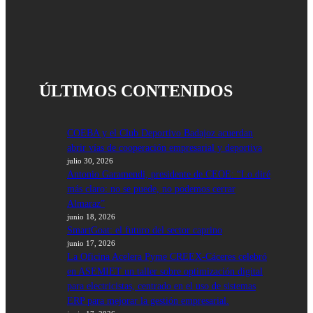
p
p
ÚLTIMOS CONTENIDOS
COEBA y el Club Deportivo Badajoz acuerdan
abrir vías de cooperación empresarial y deportiva
julio 30, 2026
Antonio Garamendi, presidente de CEOE: “Lo diré
más claro: no se puede, no podemos cerrar
Almaraz”
junio 18, 2026
SmartGoat: el futuro del sector caprino
junio 17, 2026
La Oficina Acelera Pyme CREEX-Cáceres celebró
en ASEMIET un taller sobre optimización digital
para electricistas, centrado en el uso de sistemas
ERP para mejorar la gestión empresarial.