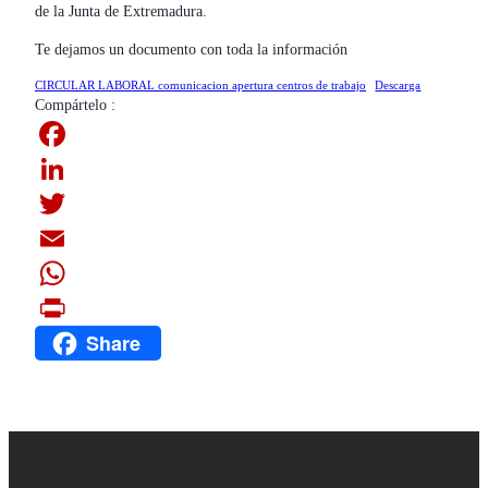
de la Junta de Extremadura.
Te dejamos un documento con toda la información
CIRCULAR LABORAL comunicacion apertura centros de trabajo
Descarga
Compártelo :
F
a
L
c
i
T
e
n
w
E
b
k
i
m
W
Share
o
e
t
a
h
P
o
d
t
i
a
r
k
I
e
l
t
i
n
r
s
n
A
t