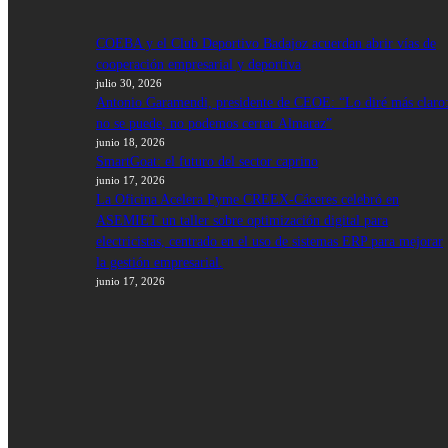
COEBA y el Club Deportivo Badajoz acuerdan abrir vías de
cooperación empresarial y deportiva
julio 30, 2026
Antonio Garamendi, presidente de CEOE: “Lo diré más claro
no se puede, no podemos cerrar Almaraz”
junio 18, 2026
SmartGoat: el futuro del sector caprino
junio 17, 2026
La Oficina Acelera Pyme CREEX-Cáceres celebró en
ASEMIET un taller sobre optimización digital para
electricistas, centrado en el uso de sistemas ERP para mejorar
la gestión empresarial.
junio 17, 2026