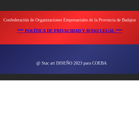
Confederación de Organizaciones Empresariales de la Provincia de Badajoz
*** POLÍTICA DE PRIVACIDAD Y AVISO LEGAL ***
@ Stac art DISEÑO 2023 para COEBA