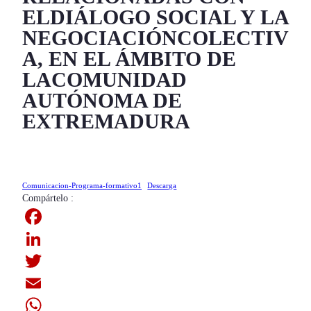
ELDIÁLOGO SOCIAL Y LA
NEGOCIACIÓNCOLECTIV
A, EN EL ÁMBITO DE
LACOMUNIDAD
AUTÓNOMA DE
EXTREMADURA
Comunicacion-Programa-formativo1
Descarga
Compártelo :
F
a
L
c
i
T
e
n
w
E