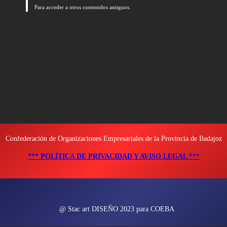
Para acceder a otros contenidos antiguos.
Confederación de Organizaciones Empresariales de la Provincia de Badajoz
*** POLÍTICA DE PRIVACIDAD Y AVISO LEGAL ***
@ Stac art DISEÑO 2023 para COEBA