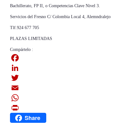
Bachillerato, FP II, o Competencias Clave Nivel 3.
Servicios del Fresno C/ Colombia Local 4, Alemndralejo
Tlf.924 677 705
PLAZAS LIMITADAS
Compártelo :
F
a
L
c
i
T
e
n
w
E
b
k
i
m
W
Share
o
e
t
a
h
P
o
d
t
i
a
r
k
I
e
l
t
i