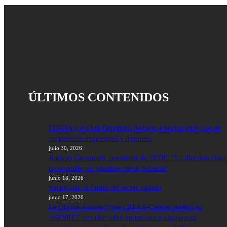
n
r
s
n
A
t
p
p
ÚLTIMOS CONTENIDOS
COEBA y el Club Deportivo Badajoz acuerdan abrir vías de
cooperación empresarial y deportiva
julio 30, 2026
Antonio Garamendi, presidente de CEOE: “Lo diré más claro
no se puede, no podemos cerrar Almaraz”
junio 18, 2026
SmartGoat: el futuro del sector caprino
junio 17, 2026
La Oficina Acelera Pyme CREEX-Cáceres celebró en
ASEMIET un taller sobre optimización digital para